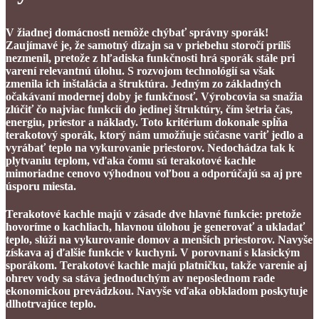
V žiadnej domácnosti nemôže chýbať správny sporák!
Zaujímavé je, že samotný dizajn sa v priebehu storočí príliš
nezmenil, pretože z hľadiska funkčnosti hrá sporák stále pri
varení relevantnú úlohu. S rozvojom technológií sa však
zmenila ich inštalácia a štruktúra. Jedným zo základných
očakávaní modernej doby je funkčnosť. Výrobcovia sa snažia
zlúčiť čo najviac funkcií do jedinej štruktúry, čím šetria čas,
energiu, priestor a náklady. Toto kritérium dokonale spĺňa
terakotový sporák, ktorý nám umožňuje súčasne variť jedlo a
vyrábať teplo na vykurovanie priestorov. Nedochádza tak k
plytvaniu teplom, vďaka čomu sú terakotové kachle
mimoriadne cenovo výhodnou voľbou a odporúčajú sa aj pre
úsporu miesta.
Terakotové kachle majú v zásade dve hlavné funkcie: pretože
hovoríme o kachliach, hlavnou úlohou je generovať a ukladať
teplo, slúži na vykurovanie domov a menších priestorov. Navyše
získava aj ďalšie funkcie v kuchyni. V porovnaní s klasickým
sporákom. Terakotové kachle majú platničku, takže varenie aj
ohrev vody sa stáva jednoduchým av neposlednom rade
ekonomickou prevádzkou. Navyše vďaka obkladom poskytuje
dlhotrvajúce teplo.