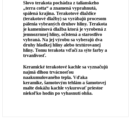
Slovo terakota pochádza z talianskeho
„terra cotta“ a znamená vyprahnutá,
spálená krajina. Terakotové dlaždice
(terakotové dlažby) sa vyrábajú procesom
pálenia vybraných druhov hliny. Terakota
je kameninová dlažba ktorá je vyrobená z
jemnozrnnej hliny, očistená a starostlivo
vybraná. Na jej výrobu sa vyberajú dva
druhy hladkej hliny alebo textúrovanej
hliny. Tomu terakota vďačí za sýte farby a
trvanlivosť.
Keramické terakotové kachle sa vyznačujú
najmä dlhou trvácnosťou
naakumulovaného tepla. Vďaka
keramike, šamotovým tehlám a šamotovej
malte dokážu kachle vykurovať priestor
niekoľko hodín po vyhasnutí ohňa.