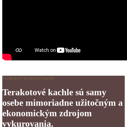
Terakotové keramické kachle
Terakotové kachle sú samy
osebe mimoriadne užitočným a
ekonomickým zdrojom
vykurovania.