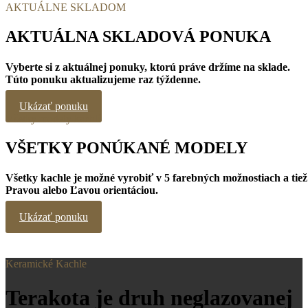
AKTUÁLNE SKLADOM
AKTUÁLNA SKLADOVÁ PONUKA
Vyberte si z aktuálnej ponuky, ktorú práve držíme na sklade.
Túto ponuku aktualizujeme raz týždenne.
Ukázať ponuku
Všetky modely kachlí
VŠETKY PONÚKANÉ MODELY
Všetky kachle je možné vyrobiť v 5 farebných možnostiach a tiež
Pravou alebo Ľavou orientáciou.
Ukázať ponuku
Keramické Kachle
Terakota je druh neglazovanej