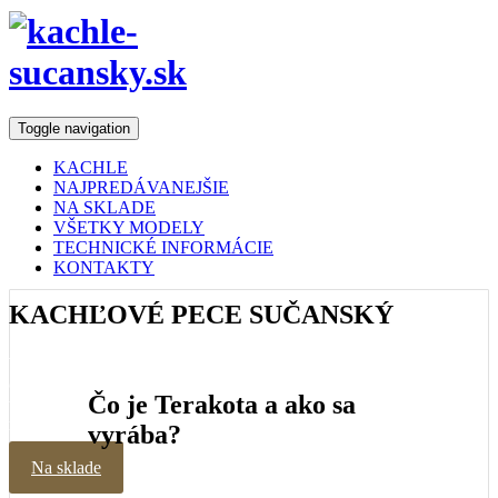
Toggle navigation
KACHLE
NAJPREDÁVANEJŠIE
NA SKLADE
VŠETKY MODELY
TECHNICKÉ INFORMÁCIE
KONTAKTY
KACHĽOVÉ PECE
SUČANSKÝ
Vyzdobte svoj domov pecou, ktorá nestratila svoje čaro ani v
dnešnej dobe. Ak chcete znovu prežiť kúzlo minulosti, tak
Čo je Terakota a ako sa
terakotové kachle sú perfektnou voľbou! Terakotové kachle
môžu vyzerať dobre aj v modernej kuchyni,
vyrába?
Na sklade